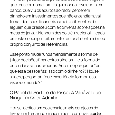
que cresceu numa família que nunca teve conta em
banco, que viu os adultos ao redor perderem
dinheiro em investimentos que não entendiam, vai
tomar decisões financeiras muito diferentes de
alguém que cresceu com a conversa sobre ações na
mesa do jantar. Nenhum dos dois é irracional — cada
um está sendo perfeitamente racional dentro do seu
próprio conjunto de referências.
Esse ponto muda fundamentalmente a forma de
julgar decisões financeiras alheias — e a forma de
entender as suas próprias. Antes de perguntar “por
que essa pessoa faz isso com o dinheiro?”, Housel
sugere perguntar: “que experiência formou essa
visão de mundo?”
O Papel da Sorte e do Risco: A Variável que
Ninguém Quer Admitir
Housel dedica um dos ensaios mais corajosos do
livro a um tema que ninguém gosta de ouvir:
sorte