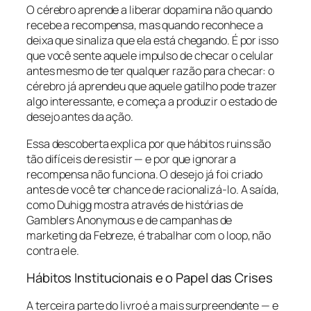
O cérebro aprende a liberar dopamina não quando
recebe a recompensa, mas quando reconhece a
deixa que sinaliza que ela está chegando. É por isso
que você sente aquele impulso de checar o celular
antes mesmo de ter qualquer razão para checar: o
cérebro já aprendeu que aquele gatilho pode trazer
algo interessante, e começa a produzir o estado de
desejo antes da ação.
Essa descoberta explica por que hábitos ruins são
tão difíceis de resistir — e por que ignorar a
recompensa não funciona. O desejo já foi criado
antes de você ter chance de racionalizá-lo. A saída,
como Duhigg mostra através de histórias de
Gamblers Anonymous e de campanhas de
marketing da Febreze, é trabalhar com o loop, não
contra ele.
Hábitos Institucionais e o Papel das Crises
A terceira parte do livro é a mais surpreendente — e