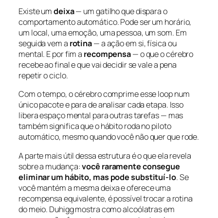
Existe um
deixa
— um gatilho que dispara o
comportamento automático. Pode ser um horário,
um local, uma emoção, uma pessoa, um som. Em
seguida vem a
rotina
— a ação em si, física ou
mental. E por fim a
recompensa
— o que o cérebro
recebe ao final e que vai decidir se vale a pena
repetir o ciclo.
Com o tempo, o cérebro comprime esse loop num
único pacote e para de analisar cada etapa. Isso
libera espaço mental para outras tarefas — mas
também significa que o hábito roda no piloto
automático, mesmo quando você não quer que rode.
A parte mais útil dessa estrutura é o que ela revela
sobre a mudança:
você raramente consegue
eliminar um hábito, mas pode substituí-lo
. Se
você mantém a mesma deixa e oferece uma
recompensa equivalente, é possível trocar a rotina
do meio. Duhigg mostra como alcoólatras em