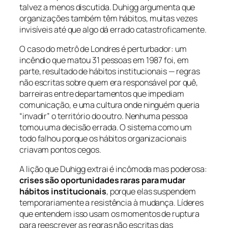
talvez a menos discutida. Duhigg argumenta que
organizações também têm hábitos, muitas vezes
invisíveis até que algo dá errado catastroficamente.
O caso do metrô de Londres é perturbador: um
incêndio que matou 31 pessoas em 1987 foi, em
parte, resultado de hábitos institucionais — regras
não escritas sobre quem era responsável por quê,
barreiras entre departamentos que impediam
comunicação, e uma cultura onde ninguém queria
“invadir” o território do outro. Nenhuma pessoa
tomou uma decisão errada. O sistema como um
todo falhou porque os hábitos organizacionais
criavam pontos cegos.
A lição que Duhigg extrai é incômoda mas poderosa:
crises são oportunidades raras para mudar
hábitos institucionais
, porque elas suspendem
temporariamente a resistência à mudança. Líderes
que entendem isso usam os momentos de ruptura
para reescrever as regras não escritas das