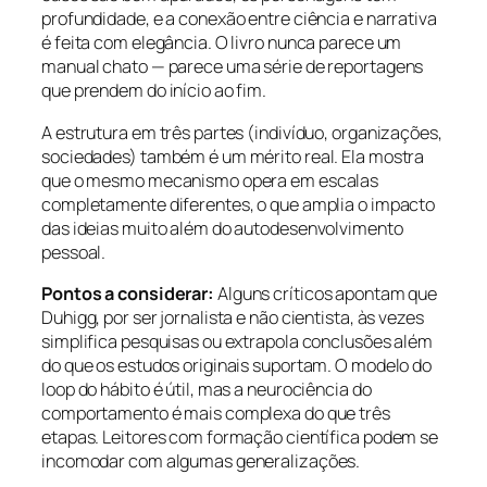
profundidade, e a conexão entre ciência e narrativa
é feita com elegância. O livro nunca parece um
manual chato — parece uma série de reportagens
que prendem do início ao fim.
A estrutura em três partes (indivíduo, organizações,
sociedades) também é um mérito real. Ela mostra
que o mesmo mecanismo opera em escalas
completamente diferentes, o que amplia o impacto
das ideias muito além do autodesenvolvimento
pessoal.
Pontos a considerar:
Alguns críticos apontam que
Duhigg, por ser jornalista e não cientista, às vezes
simplifica pesquisas ou extrapola conclusões além
do que os estudos originais suportam. O modelo do
loop do hábito é útil, mas a neurociência do
comportamento é mais complexa do que três
etapas. Leitores com formação científica podem se
incomodar com algumas generalizações.