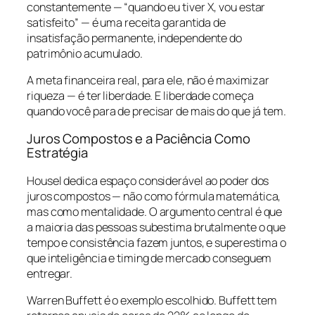
constantemente — “quando eu tiver X, vou estar
satisfeito” — é uma receita garantida de
insatisfação permanente, independente do
patrimônio acumulado.
A meta financeira real, para ele, não é maximizar
riqueza — é ter liberdade. E liberdade começa
quando você para de precisar de mais do que já tem.
Juros Compostos e a Paciência Como
Estratégia
Housel dedica espaço considerável ao poder dos
juros compostos — não como fórmula matemática,
mas como mentalidade. O argumento central é que
a maioria das pessoas subestima brutalmente o que
tempo e consistência fazem juntos, e superestima o
que inteligência e timing de mercado conseguem
entregar.
Warren Buffett é o exemplo escolhido. Buffett tem