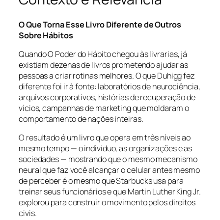
O Que Torna Esse Livro Diferente de Outros
Sobre Hábitos
Quando O Poder do Hábito chegou às livrarias, já
existiam dezenas de livros prometendo ajudar as
pessoas a criar rotinas melhores. O que Duhigg fez
diferente foi ir à fonte: laboratórios de neurociência,
arquivos corporativos, histórias de recuperação de
vícios, campanhas de marketing que moldaram o
comportamento de nações inteiras.
O resultado é um livro que opera em três níveis ao
mesmo tempo — o indivíduo, as organizações e as
sociedades — mostrando que o mesmo mecanismo
neural que faz você alcançar o celular antes mesmo
de perceber é o mesmo que Starbucks usa para
treinar seus funcionários e que Martin Luther King Jr.
explorou para construir o movimento pelos direitos
civis.