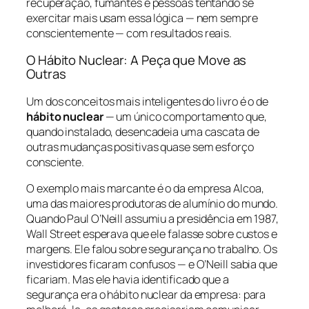
recuperação, fumantes e pessoas tentando se
exercitar mais usam essa lógica — nem sempre
conscientemente — com resultados reais.
O Hábito Nuclear: A Peça que Move as
Outras
Um dos conceitos mais inteligentes do livro é o de
hábito nuclear
— um único comportamento que,
quando instalado, desencadeia uma cascata de
outras mudanças positivas quase sem esforço
consciente.
O exemplo mais marcante é o da empresa Alcoa,
uma das maiores produtoras de alumínio do mundo.
Quando Paul O’Neill assumiu a presidência em 1987,
Wall Street esperava que ele falasse sobre custos e
margens. Ele falou sobre segurança no trabalho. Os
investidores ficaram confusos — e O’Neill sabia que
ficariam. Mas ele havia identificado que a
segurança era o hábito nuclear da empresa: para