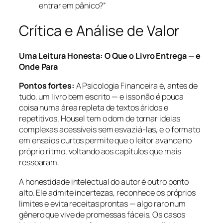
entrar em pânico?”
Crítica e Análise de Valor
Uma Leitura Honesta: O Que o Livro Entrega — e
Onde Para
Pontos fortes:
A Psicologia Financeira é, antes de
tudo, um livro bem escrito — e isso não é pouca
coisa numa área repleta de textos áridos e
repetitivos. Housel tem o dom de tornar ideias
complexas acessíveis sem esvaziá-las, e o formato
em ensaios curtos permite que o leitor avance no
próprio ritmo, voltando aos capítulos que mais
ressoaram.
A honestidade intelectual do autor é outro ponto
alto. Ele admite incertezas, reconhece os próprios
limites e evita receitas prontas — algo raro num
gênero que vive de promessas fáceis. Os casos