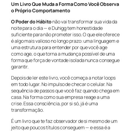
Um Livro Que Muda a Forma Como Você Observa
o Próprio Comportamento
O Poder do Hábito
não vai transformar sua vida da
noite para o dia — e Duhigg tem honestidade
suficiente para não prometer isso. O que ele oferece
é algo mais valioso no longo prazo: uma linguagem e
uma estrutura para entender por que você age
como age, o que torna a mudança possível de uma
forma que força de vontade isolada nunca consegue
garantir.
Depois de ler este livro, você começa a notar loops
em todo lugar. No impulso de checar o celular. Na
sequência de passos que você faz quando chega em
casa. Na forma como sua empresa reage a uma
crise. Essa consciência, por si só, já é uma
transformação.
É um livro que te faz observador de si mesmo de um
jeito que poucos títulos conseguem — e essa é a