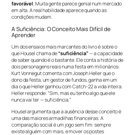
favorável
. Muita gente parece genial num mercado
em alta. A real habilidade aparece quando as
condições mudam.
A Suficiência: O Conceito Mais Difícil de
Aprender
Um dos ensaios mais marcantes do livro é sobre o
que Housel chama de
“suficiência”
— a capacidade
de saber quando é o bastante. Ele conta a história de
dois personagens reais numa festa em milionários:
Kurt Vonnegut comenta com Joseph Heller que o
dono da festa, um gestor de fundos, ganha em um
dia o que Heller ganhou com Catch-22 a vida inteira.
Heller responde: “Sim, mas eu tenho algo que ele
nunca vai ter — suficiência.”
Housel argumenta que a ausência desse conceito é
uma das maiores armadilhas financeiras. A
comparação social é um jogo sem fim: sempre
existe alguém com mais, e mover os postes