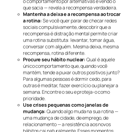
o comportamento por alternativas e vendo o
que sacia — revela a recompensa verdadeira.
Mantenha a deixa e a recompensa ao trocar
a rotina:
Se você quer parar de checar redes
sociais compulsivamente, descobrir que a
recompensa é distração mental permite criar
uma rotina substituta: levantar, tomar água,
conversar com alguém. Mesma deixa, mesma
recompensa, rotina diferente.
Procure seu hábito nuclear:
Qual é aquele
único comportamento que, quando você
mantém, tende a puxar outros positivos junto?
Para algumas pessoas é dormir cedo, para
outras é meditar, fazer exercício ou planejar a
semana. Encontre o seu e proteja-o como
prioridade.
Use crises pequenas como janelas de
mudança:
Quando algo muda na sua rotina —
uma mudança de cidade, de emprego, de
relacionamento — a resistência aos novos
hábitos cai naturalmente. Esses momentos