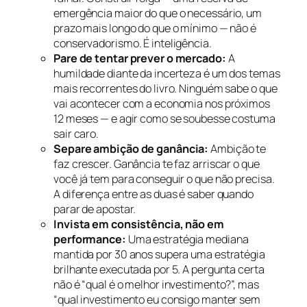
emergência maior do que o necessário, um
prazo mais longo do que o mínimo — não é
conservadorismo. É inteligência.
Pare de tentar prever o mercado:
A
humildade diante da incerteza é um dos temas
mais recorrentes do livro. Ninguém sabe o que
vai acontecer com a economia nos próximos
12 meses — e agir como se soubesse costuma
sair caro.
Separe ambição de ganância:
Ambição te
faz crescer. Ganância te faz arriscar o que
você já tem para conseguir o que não precisa.
A diferença entre as duas é saber quando
parar de apostar.
Invista em consistência, não em
performance:
Uma estratégia mediana
mantida por 30 anos supera uma estratégia
brilhante executada por 5. A pergunta certa
não é “qual é o melhor investimento?”, mas
“qual investimento eu consigo manter sem