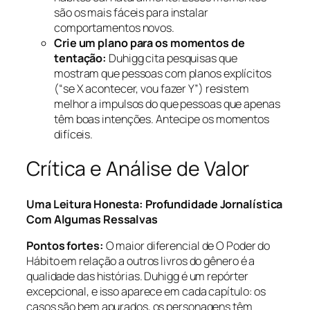
são os mais fáceis para instalar
comportamentos novos.
Crie um plano para os momentos de
tentação:
Duhigg cita pesquisas que
mostram que pessoas com planos explícitos
(“se X acontecer, vou fazer Y”) resistem
melhor a impulsos do que pessoas que apenas
têm boas intenções. Antecipe os momentos
difíceis.
Crítica e Análise de Valor
Uma Leitura Honesta: Profundidade Jornalística
Com Algumas Ressalvas
Pontos fortes:
O maior diferencial de O Poder do
Hábito em relação a outros livros do gênero é a
qualidade das histórias. Duhigg é um repórter
excepcional, e isso aparece em cada capítulo: os
casos são bem apurados, os personagens têm