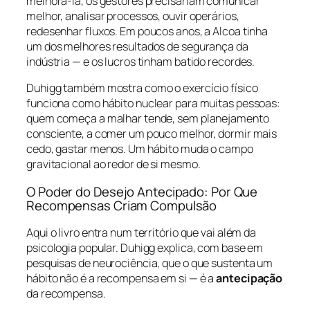
melhorá-la, os gestores precisariam comunicar
melhor, analisar processos, ouvir operários,
redesenhar fluxos. Em poucos anos, a Alcoa tinha
um dos melhores resultados de segurança da
indústria — e os lucros tinham batido recordes.
Duhigg também mostra como o exercício físico
funciona como hábito nuclear para muitas pessoas:
quem começa a malhar tende, sem planejamento
consciente, a comer um pouco melhor, dormir mais
cedo, gastar menos. Um hábito muda o campo
gravitacional ao redor de si mesmo.
O Poder do Desejo Antecipado: Por Que
Recompensas Criam Compulsão
Aqui o livro entra num território que vai além da
psicologia popular. Duhigg explica, com base em
pesquisas de neurociência, que o que sustenta um
hábito não é a recompensa em si — é a
antecipação
da recompensa.