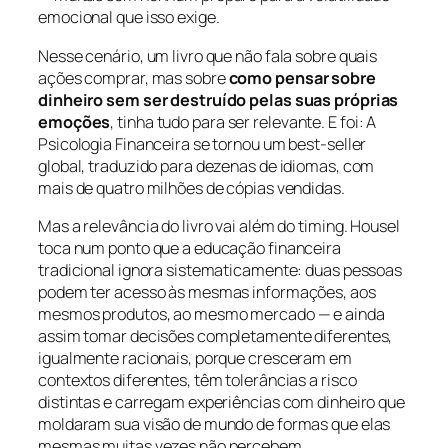
emocional que isso exige.
Nesse cenário, um livro que não fala sobre quais
ações comprar, mas sobre
como pensar sobre
dinheiro sem ser destruído pelas suas próprias
emoções
, tinha tudo para ser relevante. E foi: A
Psicologia Financeira se tornou um best-seller
global, traduzido para dezenas de idiomas, com
mais de quatro milhões de cópias vendidas.
Mas a relevância do livro vai além do timing. Housel
toca num ponto que a educação financeira
tradicional ignora sistematicamente: duas pessoas
podem ter acesso às mesmas informações, aos
mesmos produtos, ao mesmo mercado — e ainda
assim tomar decisões completamente diferentes,
igualmente racionais, porque cresceram em
contextos diferentes, têm tolerâncias a risco
distintas e carregam experiências com dinheiro que
moldaram sua visão de mundo de formas que elas
mesmas muitas vezes não percebem.