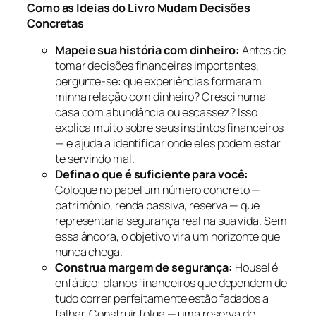
Como as Ideias do Livro Mudam Decisões
Concretas
Mapeie sua história com dinheiro:
Antes de
tomar decisões financeiras importantes,
pergunte-se: que experiências formaram
minha relação com dinheiro? Cresci numa
casa com abundância ou escassez? Isso
explica muito sobre seus instintos financeiros
— e ajuda a identificar onde eles podem estar
te servindo mal.
Defina o que é suficiente para você:
Coloque no papel um número concreto —
patrimônio, renda passiva, reserva — que
representaria segurança real na sua vida. Sem
essa âncora, o objetivo vira um horizonte que
nunca chega.
Construa margem de segurança:
Housel é
enfático: planos financeiros que dependem de
tudo correr perfeitamente estão fadados a
falhar. Construir folga — uma reserva de