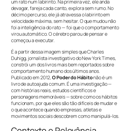
um rato num labirinto. Na primeira vez, ele anda
devagar, fareja cada canto, explora sem rumo. No
décimo percurso, ele já atravessa o labirinto em
velocidade máxima, sem hesitar. O que mudou não
foi a inteligência do rato — foi que o comportamento
virou automático. O cérebro parou de pensar e
começou a executar.
É a partir dessa imagem simples que Charles
Duhigg, jornalista investigativo do New York Times,
constrói um dos livros mais bem reportados sobre
comportamento humano dos últimos anos.
Publicado em 2012,
O Poder do Hábito
não é um
livro de autoajuda comum. É uma investigação —
com histórias reais, estudos científicos e
personagens memoráveis — sobre como os hábitos
funcionam, por que eles são tão difíceis de mudar e
o que acontece quando empresas, atletas e
movimentos sociais descobrem como manipulá-los.
Contexto e Relevância