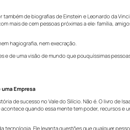
or também de biografias de Einstein e Leonardo da Vinc
om mais de cem pessoas próximas a ele: família, amigos
: nem hagiografia, nem execração.
s e de uma visão de mundo que pouquíssimas pessoas
de uma Empresa
tória de sucesso no Vale do Silício. Não é. O livro de 
acontece quando essa mente tem poder, recursos e uma
o da tecnologia. Ele levanta questões que qualquer pes