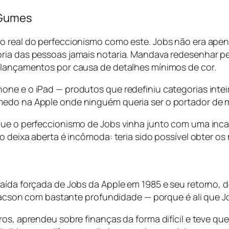
 Gumes
o real do perfeccionismo como este. Jobs não era apena
ria das pessoas jamais notaria. Mandava redesenhar pe
 lançamentos por causa de detalhes mínimos de cor.
one e o iPad — produtos que redefiniu categorias inte
medo na Apple onde ninguém queria ser o portador de m
a que o perfeccionismo de Jobs vinha junto com uma i
vro deixa aberta é incômoda: teria sido possível obter
saída forçada de Jobs da Apple em 1985 e seu retorno, 
 Isaacson com bastante profundidade — porque é ali que
ros, aprendeu sobre finanças da forma difícil e teve que