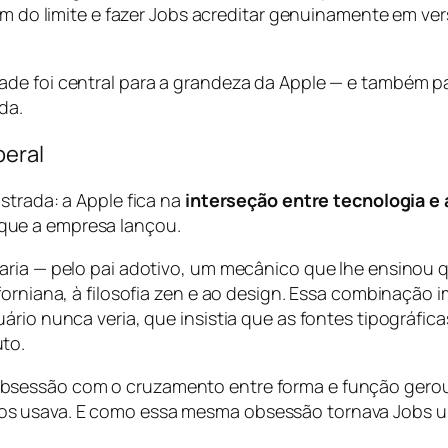
lém do limite e fazer Jobs acreditar genuinamente em v
de foi central para a grandeza da Apple — e também pa
da.
beral
strada: a Apple fica na
interseção entre tecnologia e a
que a empresa lançou.
aria — pelo pai adotivo, um mecânico que lhe ensinou q
forniana, à filosofia zen e ao design. Essa combinação
ário nunca veria, que insistia que as fontes tipográfi
to.
obsessão com o cruzamento entre forma e função gero
s usava. E como essa mesma obsessão tornava Jobs u