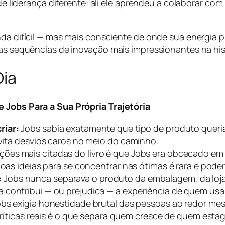
 de liderança diferente: ali ele aprendeu a colaborar co
nda difícil — mas mais consciente de onde sua energia p
 das sequências de inovação mais impressionantes na hi
Dia
e Jobs Para a Sua Própria Trajetória
riar:
Jobs sabia exatamente que tipo de produto queria
evita desvios caros no meio do caminho.
ções mais citadas do livro é que Jobs era obcecado em e
boas ideias para se concentrar nas ótimas é rara e pode
:
Jobs nunca separava o produto da embalagem, da loj
 contribui — ou prejudica — a experiência de quem usa
obs exigia honestidade brutal das pessoas ao redor m
 críticas reais é o que separa quem cresce de quem esta