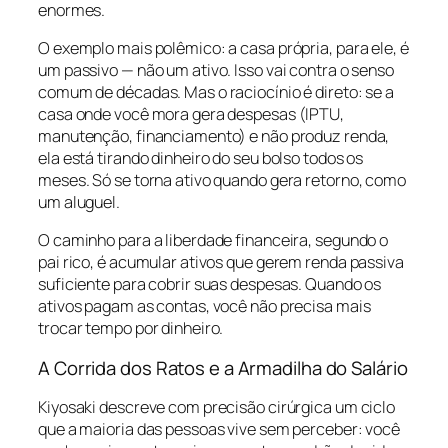
enormes.
O exemplo mais polêmico: a casa própria, para ele, é
um passivo — não um ativo. Isso vai contra o senso
comum de décadas. Mas o raciocínio é direto: se a
casa onde você mora gera despesas (IPTU,
manutenção, financiamento) e não produz renda,
ela está tirando dinheiro do seu bolso todos os
meses. Só se torna ativo quando gera retorno, como
um aluguel.
O caminho para a liberdade financeira, segundo o
pai rico, é acumular ativos que gerem renda passiva
suficiente para cobrir suas despesas. Quando os
ativos pagam as contas, você não precisa mais
trocar tempo por dinheiro.
A Corrida dos Ratos e a Armadilha do Salário
Kiyosaki descreve com precisão cirúrgica um ciclo
que a maioria das pessoas vive sem perceber: você