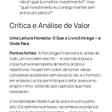
não é “qual é o melhor investimento?”, mas
“qual investimento eu consigo manter sem
entrar em pânico?”
Crítica e Análise de Valor
Uma Leitura Honesta: O Que o Livro Entrega — e
Onde Para
Pontos fortes:
A Psicologia Financeira é, antes de
tudo, um livro bem escrito — e isso não é pouca
coisa numa área repleta de textos áridos e
repetitivos. Housel tem o dom de tornar ideias
complexas acessíveis sem esvaziá-las, e o formato
em ensaios curtos permite que o leitor avance no
próprio ritmo, voltando aos capítulos que mais
ressoaram.
A honestidade intelectual do autor é outro ponto
alto. Ele admite incertezas, reconhece os próprios