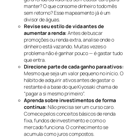
manter? O que consome dinheiro todo mês
sem retorno? Esse mapeamento já é um
divisor de águas.
Revise seu estilo de vida antes de
aumentar a renda:
Antes de buscar
promoções ou renda extra, analise onde o
dinheiro está vazando. Muitas vezes o
problema não é ganhar pouco — é gastar tudo
que entra.
Direcione parte de cada ganho para ativos:
Mesmo que seja um valor pequeno no início. O
hábito de adquirir ativos antes de gastar o
restante é a base do que Kiyosaki chama de
“pagar a si mesmo primeiro”.
Aprenda sobre investimentos de forma
contínua:
Não precisa ser um curso caro.
Comece pelos conceitos básicos de renda
fixa, fundos de investimento e como o
mercado funciona. O conhecimento se
acumula como juros compostos.