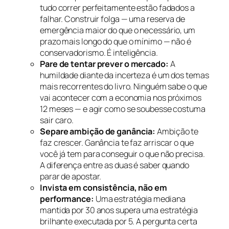
tudo correr perfeitamente estão fadados a
falhar. Construir folga — uma reserva de
emergência maior do que o necessário, um
prazo mais longo do que o mínimo — não é
conservadorismo. É inteligência.
Pare de tentar prever o mercado:
A
humildade diante da incerteza é um dos temas
mais recorrentes do livro. Ninguém sabe o que
vai acontecer com a economia nos próximos
12 meses — e agir como se soubesse costuma
sair caro.
Separe ambição de ganância:
Ambição te
faz crescer. Ganância te faz arriscar o que
você já tem para conseguir o que não precisa.
A diferença entre as duas é saber quando
parar de apostar.
Invista em consistência, não em
performance:
Uma estratégia mediana
mantida por 30 anos supera uma estratégia
brilhante executada por 5. A pergunta certa