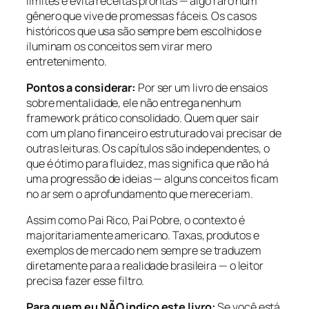
limites e evita receitas prontas — algo raro num
gênero que vive de promessas fáceis. Os casos
históricos que usa são sempre bem escolhidos e
iluminam os conceitos sem virar mero
entretenimento.
Pontos a considerar:
Por ser um livro de ensaios
sobre mentalidade, ele não entrega nenhum
framework prático consolidado. Quem quer sair
com um plano financeiro estruturado vai precisar de
outras leituras. Os capítulos são independentes, o
que é ótimo para fluidez, mas significa que não há
uma progressão de ideias — alguns conceitos ficam
no ar sem o aprofundamento que mereceriam.
Assim como Pai Rico, Pai Pobre, o contexto é
majoritariamente americano. Taxas, produtos e
exemplos de mercado nem sempre se traduzem
diretamente para a realidade brasileira — o leitor
precisa fazer esse filtro.
Para quem eu NÃO indico este livro:
Se você está