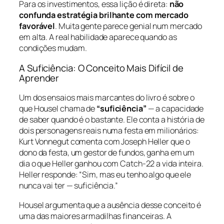
Para os investimentos, essa lição é direta:
não
confunda estratégia brilhante com mercado
favorável
. Muita gente parece genial num mercado
em alta. A real habilidade aparece quando as
condições mudam.
A Suficiência: O Conceito Mais Difícil de
Aprender
Um dos ensaios mais marcantes do livro é sobre o
que Housel chama de
“suficiência”
— a capacidade
de saber quando é o bastante. Ele conta a história de
dois personagens reais numa festa em milionários:
Kurt Vonnegut comenta com Joseph Heller que o
dono da festa, um gestor de fundos, ganha em um
dia o que Heller ganhou com Catch-22 a vida inteira.
Heller responde: “Sim, mas eu tenho algo que ele
nunca vai ter — suficiência.”
Housel argumenta que a ausência desse conceito é
uma das maiores armadilhas financeiras. A