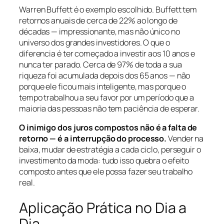
Warren Buffett é o exemplo escolhido. Buffett tem
retornos anuais de cerca de 22% ao longo de
décadas — impressionante, mas não único no
universo dos grandes investidores. O que o
diferencia é ter começado a investir aos 10 anos e
nunca ter parado. Cerca de 97% de toda a sua
riqueza foi acumulada depois dos 65 anos — não
porque ele ficou mais inteligente, mas porque o
tempo trabalhou a seu favor por um período que a
maioria das pessoas não tem paciência de esperar.
O inimigo dos juros compostos não é a falta de
retorno — é a interrupção do processo.
Vender na
baixa, mudar de estratégia a cada ciclo, perseguir o
investimento da moda: tudo isso quebra o efeito
composto antes que ele possa fazer seu trabalho
real.
Aplicação Prática no Dia a
Dia