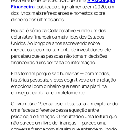
essa virada de perspectiva que torna
A Psicologia
Financeira
, publicado originalmente em 2020, um
dos livros mais refrescantes e honestos sobre
dinheiro dos últimos anos.
Housel é sócio da Collaborative Fund e um dos
colunistas financeiros mais lidos dos Estados
Unidos. Ao longo de anos escrevendo sobre
mercados e comportamento de investidores, ele
percebeu que as pessoas não tomam decisões
financeiras ruins por falta de informação.
Elas tomam porque são humanas — com medos,
histórias pessoais, vieses cognitivos e uma relação
emocional com dinheiro que nenhuma planilha
consegue capturar completamente.
O livro reúne 19 ensaios curtos, cada um explorando
uma faceta diferente dessa equação entre
psicologia e finanças. O resultado é uma leitura que
não parece um livro de finanças — parece uma
conversa franca com alguém que entende muito do