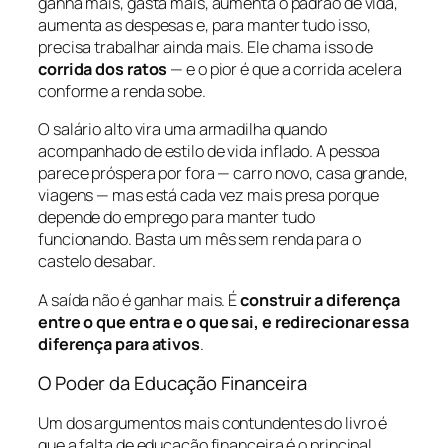
ganha mais, gasta mais, aumenta o padrão de vida,
aumenta as despesas e, para manter tudo isso,
precisa trabalhar ainda mais. Ele chama isso de
corrida dos ratos
— e o pior é que a corrida acelera
conforme a renda sobe.
O salário alto vira uma armadilha quando
acompanhado de estilo de vida inflado. A pessoa
parece próspera por fora — carro novo, casa grande,
viagens — mas está cada vez mais presa porque
depende do emprego para manter tudo
funcionando. Basta um mês sem renda para o
castelo desabar.
A saída não é ganhar mais. É
construir a diferença
entre o que entra e o que sai, e redirecionar essa
diferença para ativos
.
O Poder da Educação Financeira
Um dos argumentos mais contundentes do livro é
que a falta de educação financeira é o principal