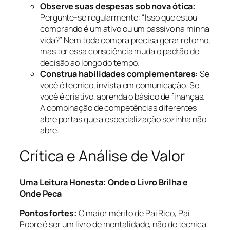
Observe suas despesas sob nova ótica:
Pergunte-se regularmente: “Isso que estou
comprando é um ativo ou um passivo na minha
vida?” Nem toda compra precisa gerar retorno,
mas ter essa consciência muda o padrão de
decisão ao longo do tempo.
Construa habilidades complementares:
Se
você é técnico, invista em comunicação. Se
você é criativo, aprenda o básico de finanças.
A combinação de competências diferentes
abre portas que a especialização sozinha não
abre.
Crítica e Análise de Valor
Uma Leitura Honesta: Onde o Livro Brilha e
Onde Peca
Pontos fortes:
O maior mérito de Pai Rico, Pai
Pobre é ser um livro de mentalidade, não de técnica.