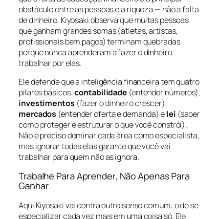
obstáculo entre as pessoas e a riqueza — não a falta
de dinheiro. Kiyosaki observa que muitas pessoas
que ganham grandes somas (atletas, artistas,
profissionais bem pagos) terminam quebradas
porque nunca aprenderam a fazer o dinheiro
trabalhar por elas.
Ele defende que a inteligência financeira tem quatro
pilares básicos:
contabilidade
(entender números),
investimentos
(fazer o dinheiro crescer),
mercados
(entender oferta e demanda) e
lei
(saber
como proteger e estruturar o que você constrói).
Não é preciso dominar cada área como especialista,
mas ignorar todas elas garante que você vai
trabalhar para quem não as ignora.
Trabalhe Para Aprender, Não Apenas Para
Ganhar
Aqui Kiyosaki vai contra outro senso comum: o de se
especializar cada vez mais em uma coisa só. Ele