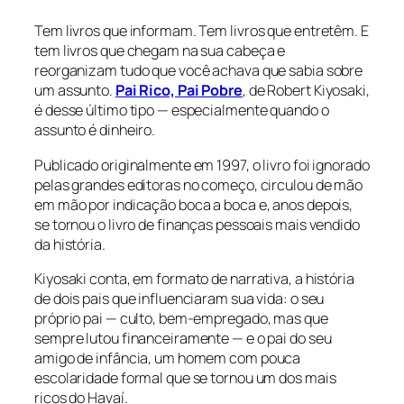
Tem livros que informam. Tem livros que entretêm. E
tem livros que chegam na sua cabeça e
reorganizam tudo que você achava que sabia sobre
um assunto.
Pai Rico, Pai Pobre
, de Robert Kiyosaki,
é desse último tipo — especialmente quando o
assunto é dinheiro.
Publicado originalmente em 1997, o livro foi ignorado
pelas grandes editoras no começo, circulou de mão
em mão por indicação boca a boca e, anos depois,
se tornou o livro de finanças pessoais mais vendido
da história.
Kiyosaki conta, em formato de narrativa, a história
de dois pais que influenciaram sua vida: o seu
próprio pai — culto, bem-empregado, mas que
sempre lutou financeiramente — e o pai do seu
amigo de infância, um homem com pouca
escolaridade formal que se tornou um dos mais
ricos do Havaí.