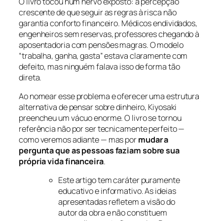
O livro tocou num nervo exposto: a percepção
crescente de que seguir as regras à risca não
garantia conforto financeiro. Médicos endividados,
engenheiros sem reservas, professores chegando à
aposentadoria com pensões magras. O modelo
“trabalha, ganha, gasta” estava claramente com
defeito, mas ninguém falava isso de forma tão
direta.
Ao nomear esse problema e oferecer uma estrutura
alternativa de pensar sobre dinheiro, Kiyosaki
preencheu um vácuo enorme. O livro se tornou
referência não por ser tecnicamente perfeito —
como veremos adiante — mas por
mudar a
pergunta que as pessoas faziam sobre sua
própria vida financeira
.
Este artigo tem caráter puramente
educativo e informativo. As ideias
apresentadas refletem a visão do
autor da obra e não constituem