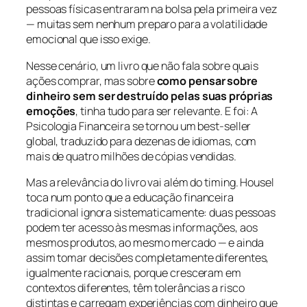
pessoas físicas entraram na bolsa pela primeira vez
— muitas sem nenhum preparo para a volatilidade
emocional que isso exige.
Nesse cenário, um livro que não fala sobre quais
ações comprar, mas sobre
como pensar sobre
dinheiro sem ser destruído pelas suas próprias
emoções
, tinha tudo para ser relevante. E foi: A
Psicologia Financeira se tornou um best-seller
global, traduzido para dezenas de idiomas, com
mais de quatro milhões de cópias vendidas.
Mas a relevância do livro vai além do timing. Housel
toca num ponto que a educação financeira
tradicional ignora sistematicamente: duas pessoas
podem ter acesso às mesmas informações, aos
mesmos produtos, ao mesmo mercado — e ainda
assim tomar decisões completamente diferentes,
igualmente racionais, porque cresceram em
contextos diferentes, têm tolerâncias a risco
distintas e carregam experiências com dinheiro que