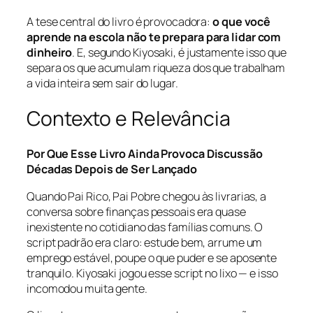
A tese central do livro é provocadora:
o que você
aprende na escola não te prepara para lidar com
dinheiro
. E, segundo Kiyosaki, é justamente isso que
separa os que acumulam riqueza dos que trabalham
a vida inteira sem sair do lugar.
Contexto e Relevância
Por Que Esse Livro Ainda Provoca Discussão
Décadas Depois de Ser Lançado
Quando Pai Rico, Pai Pobre chegou às livrarias, a
conversa sobre finanças pessoais era quase
inexistente no cotidiano das famílias comuns. O
script padrão era claro: estude bem, arrume um
emprego estável, poupe o que puder e se aposente
tranquilo. Kiyosaki jogou esse script no lixo — e isso
incomodou muita gente.