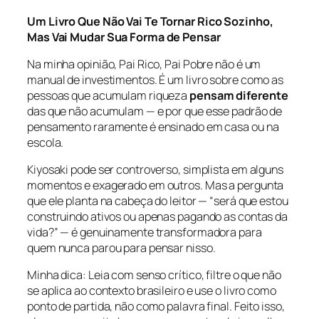
Um Livro Que Não Vai Te Tornar Rico Sozinho,
Mas Vai Mudar Sua Forma de Pensar
Na minha opinião, Pai Rico, Pai Pobre não é um
manual de investimentos. É um livro sobre como as
pessoas que acumulam riqueza
pensam diferente
das que não acumulam — e por que esse padrão de
pensamento raramente é ensinado em casa ou na
escola.
Kiyosaki pode ser controverso, simplista em alguns
momentos e exagerado em outros. Mas a pergunta
que ele planta na cabeça do leitor — “será que estou
construindo ativos ou apenas pagando as contas da
vida?” — é genuinamente transformadora para
quem nunca parou para pensar nisso.
Minha dica: Leia com senso crítico, filtre o que não
se aplica ao contexto brasileiro e use o livro como
ponto de partida, não como palavra final. Feito isso,