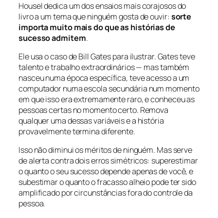
Housel dedica um dos ensaios mais corajosos do
livro a um tema que ninguém gosta de ouvir:
sorte
importa muito mais do que as histórias de
sucesso admitem
.
Ele usa o caso de Bill Gates para ilustrar. Gates teve
talento e trabalho extraordinários — mas também
nasceu numa época específica, teve acesso a um
computador numa escola secundária num momento
em que isso era extremamente raro, e conheceu as
pessoas certas no momento certo. Remova
qualquer uma dessas variáveis e a história
provavelmente termina diferente.
Isso não diminui os méritos de ninguém. Mas serve
de alerta contra dois erros simétricos: superestimar
o quanto o seu sucesso depende apenas de você, e
subestimar o quanto o fracasso alheio pode ter sido
amplificado por circunstâncias fora do controle da
pessoa.