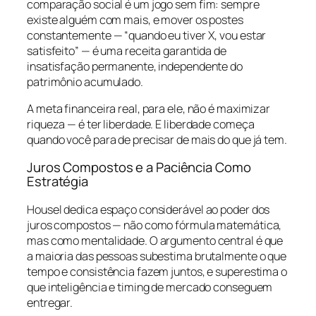
comparação social é um jogo sem fim: sempre
existe alguém com mais, e mover os postes
constantemente — “quando eu tiver X, vou estar
satisfeito” — é uma receita garantida de
insatisfação permanente, independente do
patrimônio acumulado.
A meta financeira real, para ele, não é maximizar
riqueza — é ter liberdade. E liberdade começa
quando você para de precisar de mais do que já tem.
Juros Compostos e a Paciência Como
Estratégia
Housel dedica espaço considerável ao poder dos
juros compostos — não como fórmula matemática,
mas como mentalidade. O argumento central é que
a maioria das pessoas subestima brutalmente o que
tempo e consistência fazem juntos, e superestima o
que inteligência e timing de mercado conseguem
entregar.