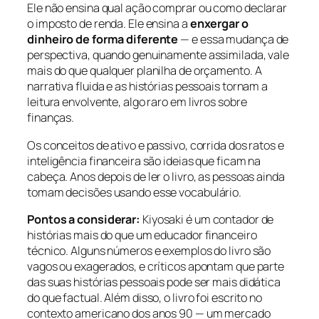
Ele não ensina qual ação comprar ou como declarar
o imposto de renda. Ele ensina a
enxergar o
dinheiro de forma diferente
— e essa mudança de
perspectiva, quando genuinamente assimilada, vale
mais do que qualquer planilha de orçamento. A
narrativa fluida e as histórias pessoais tornam a
leitura envolvente, algo raro em livros sobre
finanças.
Os conceitos de ativo e passivo, corrida dos ratos e
inteligência financeira são ideias que ficam na
cabeça. Anos depois de ler o livro, as pessoas ainda
tomam decisões usando esse vocabulário.
Pontos a considerar:
Kiyosaki é um contador de
histórias mais do que um educador financeiro
técnico. Alguns números e exemplos do livro são
vagos ou exagerados, e críticos apontam que parte
das suas histórias pessoais pode ser mais didática
do que factual. Além disso, o livro foi escrito no
contexto americano dos anos 90 — um mercado